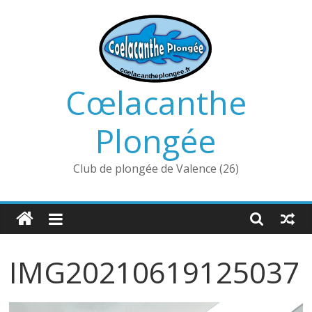
Passer
au
contenu
Cœlacanthe
Plongée
Club de plongée de Valence (26)
IMG20210619125037