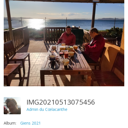
IMG20210513075456
Admin du Cœlacanthe
Album:
Giens 2021