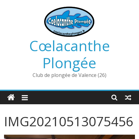
Passer
au
contenu
Cœlacanthe
Plongée
Club de plongée de Valence (26)
IMG20210513075456