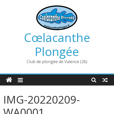
Passer
au
contenu
Cœlacanthe
Plongée
Club de plongée de Valence (26)
IMG-20220209-
WA0001