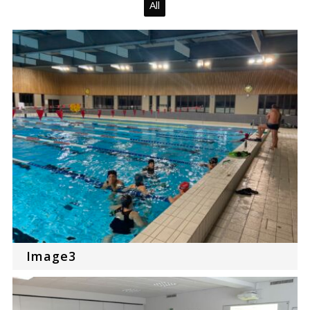
All
Image3