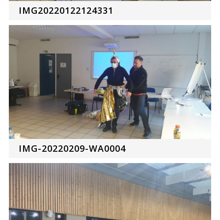
IMG20220122124331
IMG-20220209-WA0004