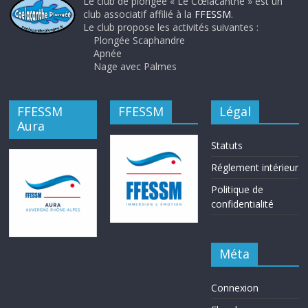
Le club de plongée « Le Cœlacanthe » est un
club associatif affilié à la
FFESSM
.
Le club propose les activités suivantes :
Plongée Scaphandre
Apnée
Nage avec Palmes
FFESSM
FFESSM
Légal
Aura
Statuts
Réglement intérieur
Politique de
confidentialité
Méta
Connexion