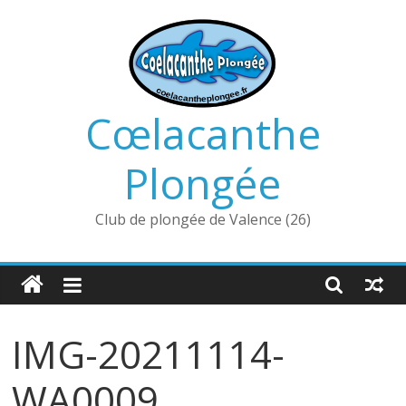
Passer
au
contenu
Cœlacanthe
Plongée
Club de plongée de Valence (26)
IMG-20211114-
WA0009