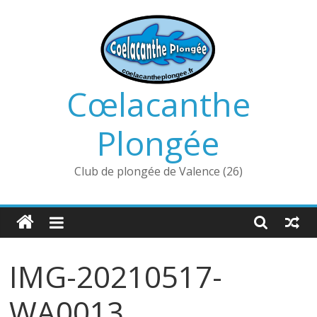
Passer
au
contenu
Cœlacanthe
Plongée
Club de plongée de Valence (26)
IMG-20210517-
WA0013