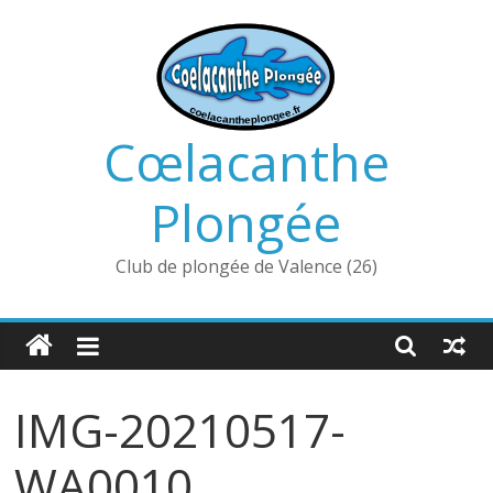
Passer
au
contenu
Cœlacanthe
Plongée
Club de plongée de Valence (26)
IMG-20210517-
WA0010