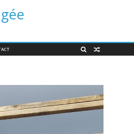
ngée
TACT