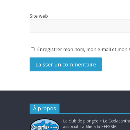
Site web
Enregistrer mon nom, mon e-mail et mon s
À propos
Le club de plongée « Le Cœlacanthe
associatif affilié à la
FFESSM
.