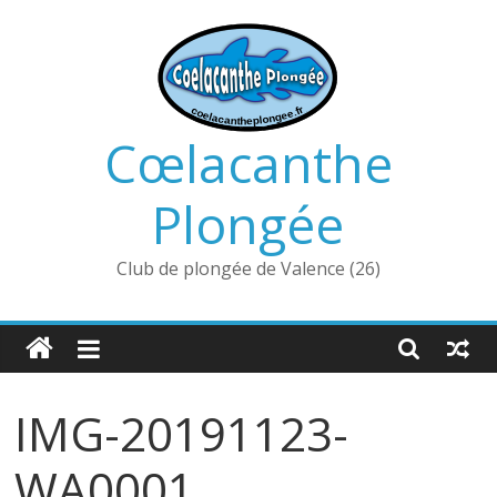
Passer
au
contenu
Cœlacanthe
Plongée
Club de plongée de Valence (26)
IMG-20191123-
WA0001