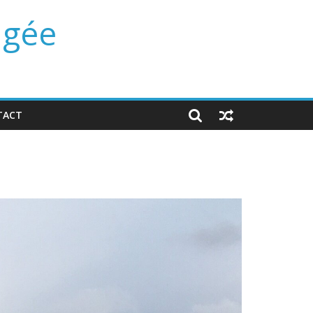
ngée
TACT