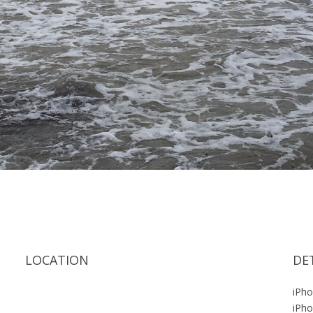
LOCATION
DE
iPho
iPho