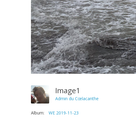
Image1
Admin du Cœlacanthe
Album:
WE 2019-11-23