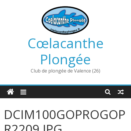
Passer
au
contenu
Cœlacanthe
Plongée
Club de plongée de Valence (26)
DCIM100GOPROGOP
R2209.JPG