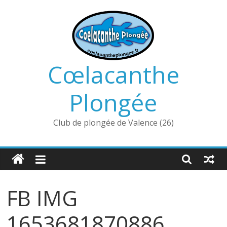
Passer
au
contenu
Cœlacanthe
Plongée
Club de plongée de Valence (26)
FB IMG
1653681870886