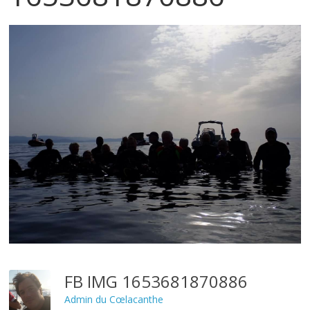
FB IMG 1653681870886
Admin du Cœlacanthe