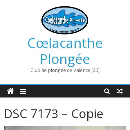
Passer
au
contenu
Cœlacanthe
Plongée
Club de plongée de Valence (26)
DSC 7173 – Copie