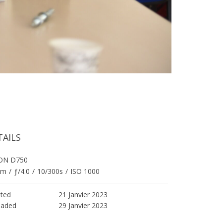
TAILS
ON D750
mm
/
ƒ/4.0
/
10/300s
/
ISO 1000
ted
21 Janvier 2023
oaded
29 Janvier 2023