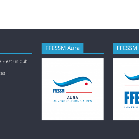
FFESSM Aura
FFESSM
 » est un club
es :