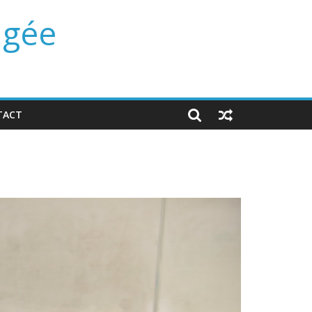
ngée
TACT