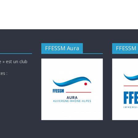
FFESSM Aura
FFESSM
 » est un club
es :