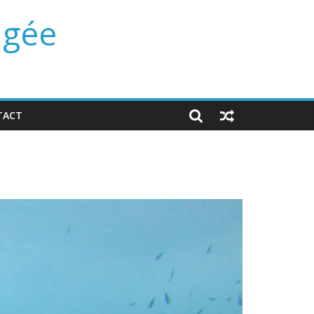
ngée
TACT