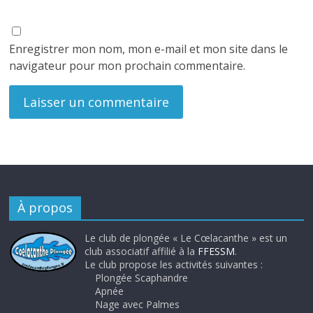
Enregistrer mon nom, mon e-mail et mon site dans le
navigateur pour mon prochain commentaire.
À propos
Le club de plongée « Le Cœlacanthe » est un
club associatif affilié à la
FFESSM
.
Le club propose les activités suivantes :
Plongée Scaphandre
Apnée
Nage avec Palmes