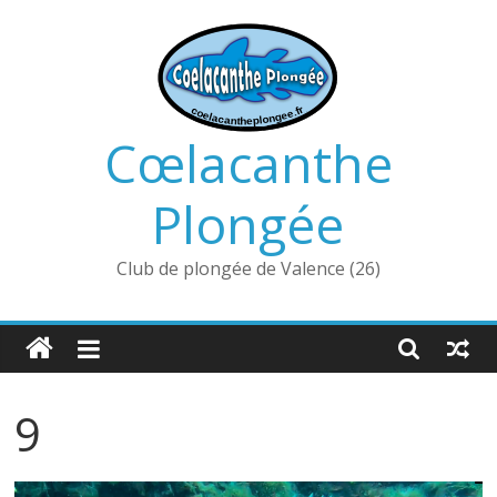
Passer
au
contenu
Cœlacanthe
Plongée
Club de plongée de Valence (26)
9