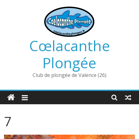
Passer
au
contenu
Cœlacanthe
Plongée
Club de plongée de Valence (26)
7