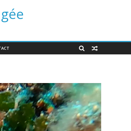
ngée
TACT