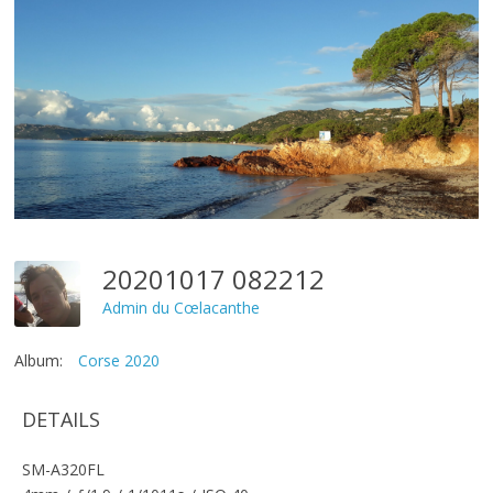
20201017 082212
Admin du Cœlacanthe
Album:
Corse 2020
DETAILS
SM-A320FL