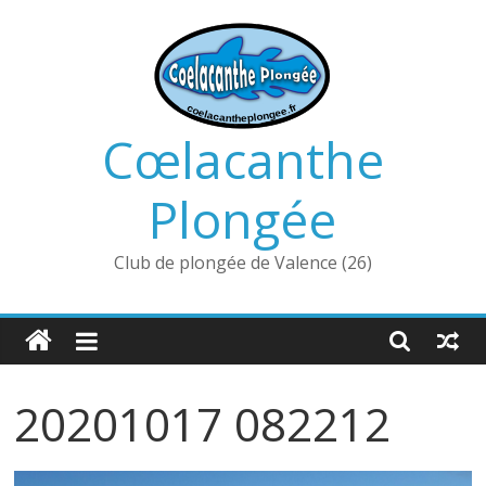
Passer
au
contenu
Cœlacanthe
Plongée
Club de plongée de Valence (26)
20201017 082212