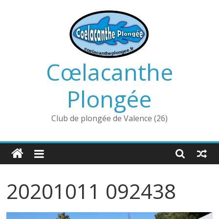
Passer
au
contenu
Cœlacanthe
Plongée
Club de plongée de Valence (26)
20201011 092438