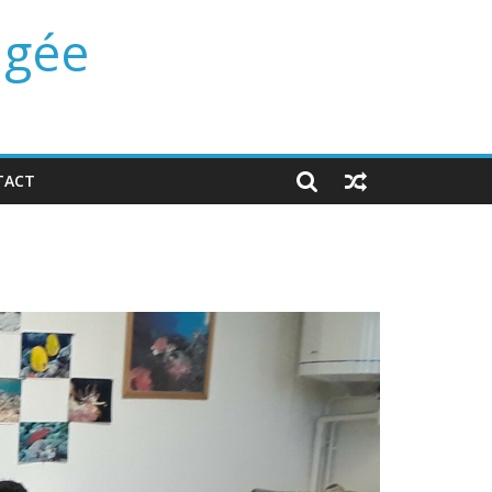
ngée
TACT