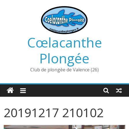
Passer
au
contenu
Cœlacanthe
Plongée
Club de plongée de Valence (26)
20191217 210102