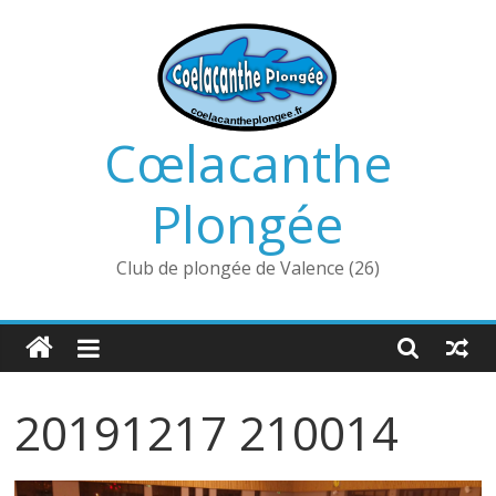
Passer
au
contenu
Cœlacanthe
Plongée
Club de plongée de Valence (26)
20191217 210014