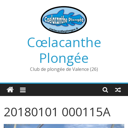
Passer
au
contenu
Cœlacanthe
Plongée
Club de plongée de Valence (26)
20180101 000115A