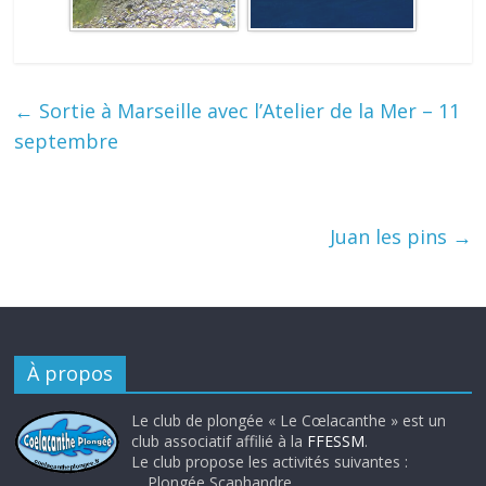
←
Sortie à Marseille avec l’Atelier de la Mer – 11
septembre
Juan les pins
→
À propos
Le club de plongée « Le Cœlacanthe » est un
club associatif affilié à la
FFESSM
.
Le club propose les activités suivantes :
Plongée Scaphandre