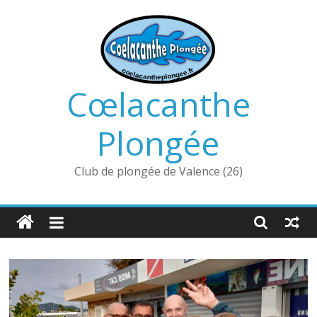
Passer
au
contenu
Cœlacanthe
Plongée
Club de plongée de Valence (26)