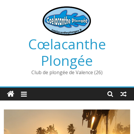
Passer
au
contenu
Cœlacanthe
Plongée
Club de plongée de Valence (26)