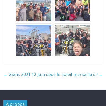
←
Giens 2021
12 juin sous le soleil marseillais !
→
À propos