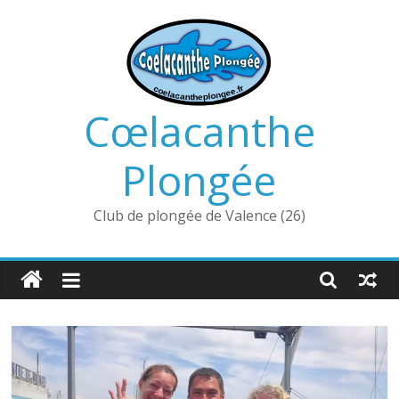
Passer
au
contenu
Cœlacanthe
Plongée
Club de plongée de Valence (26)