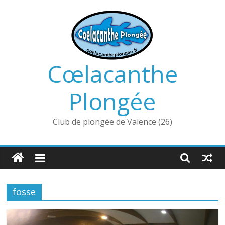
Passer
au
contenu
Cœlacanthe
Plongée
Club de plongée de Valence (26)
fosse