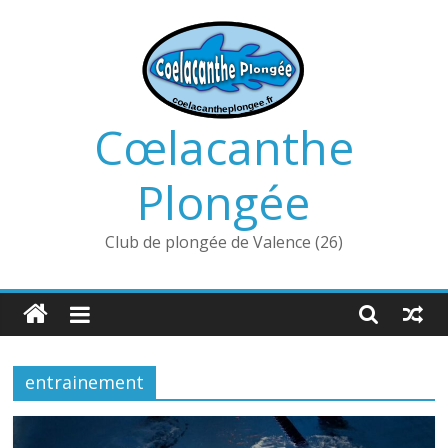
Passer
au
contenu
Cœlacanthe
Plongée
Club de plongée de Valence (26)
entrainement