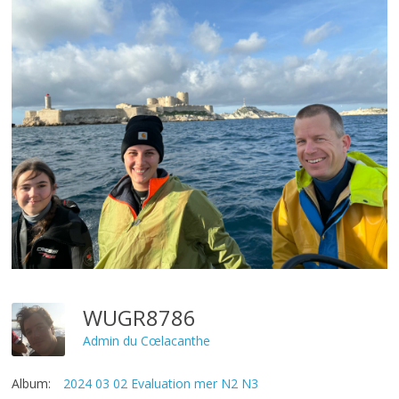
WUGR8786
Admin du Cœlacanthe
Album:
2024 03 02 Evaluation mer N2 N3