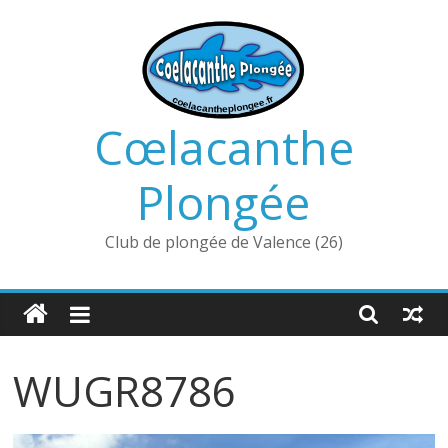
Passer
au
contenu
Cœlacanthe
Plongée
Club de plongée de Valence (26)
WUGR8786