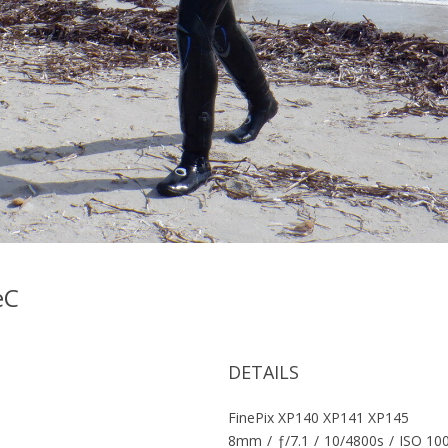
peC
DETAILS
FinePix XP140 XP141 XP145
8mm
/
ƒ/7.1
/
10/4800s
/
ISO 10