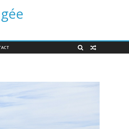
ngée
TACT