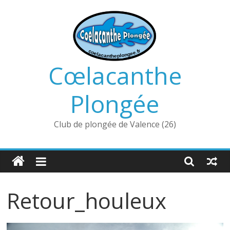
Passer
au
contenu
Cœlacanthe
Plongée
Club de plongée de Valence (26)
Retour_houleux