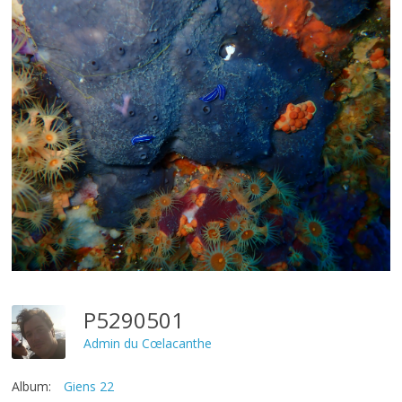
P5290501
Admin du Cœlacanthe
Album:
Giens 22