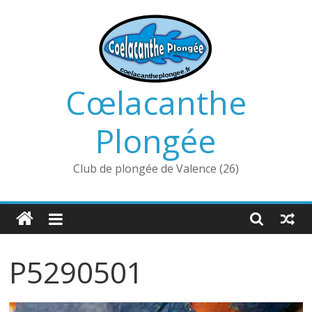
Passer
au
contenu
Cœlacanthe
Plongée
Club de plongée de Valence (26)
P5290501