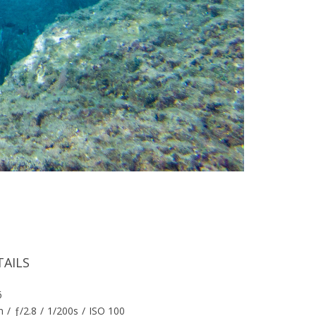
TAILS
6
m
/
ƒ/2.8
/
1/200s
/
ISO 100