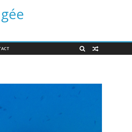
ngée
TACT