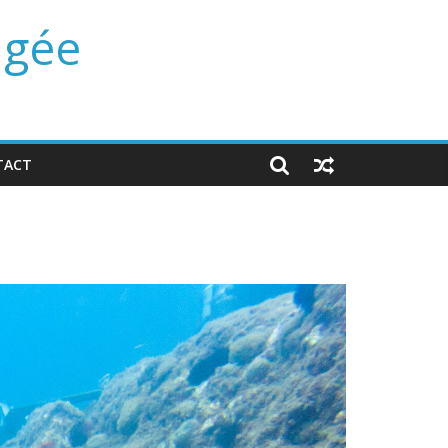
ngée
TACT