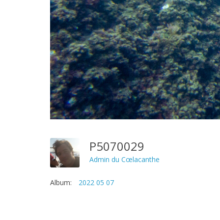
P5070029
Admin du Cœlacanthe
Album:
2022 05 07