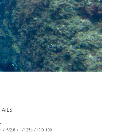
TAILS
6
m
/
ƒ/2.8
/
1/125s
/
ISO 100