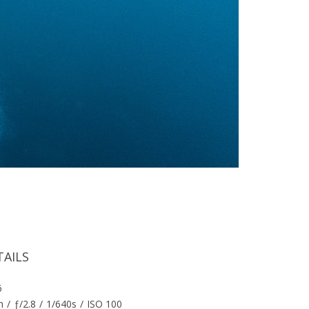
TAILS
6
m
/
ƒ/2.8
/
1/640s
/
ISO 100