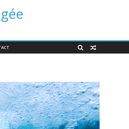
ngée
TACT