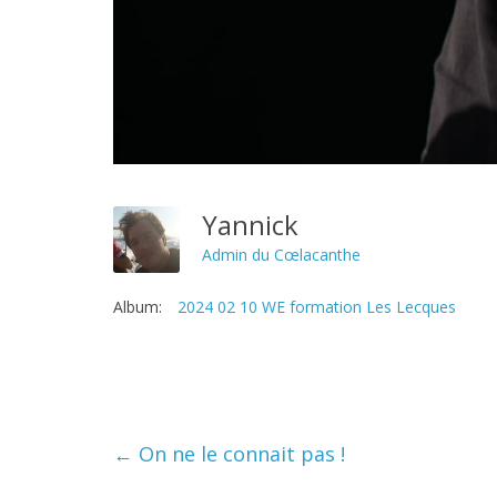
Yannick
Admin du Cœlacanthe
Album:
2024 02 10 WE formation Les Lecques
←
On ne le connait pas !