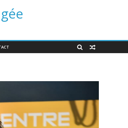
ngée
TACT