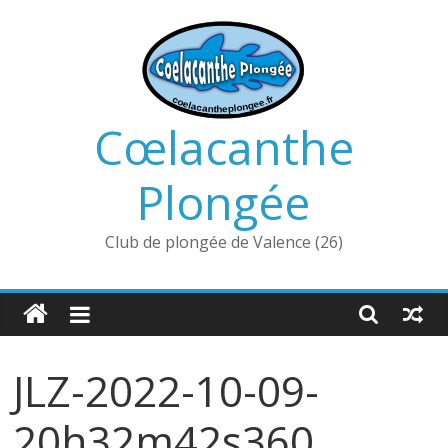
Passer
au
contenu
Cœlacanthe
Plongée
Club de plongée de Valence (26)
JLZ-2022-10-09-
20h32m42s360