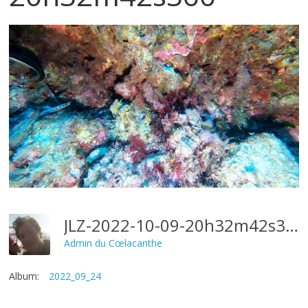
JLZ-2022-10-09-20h32m42s360
Admin du Cœlacanthe
Album:
2022_09_24