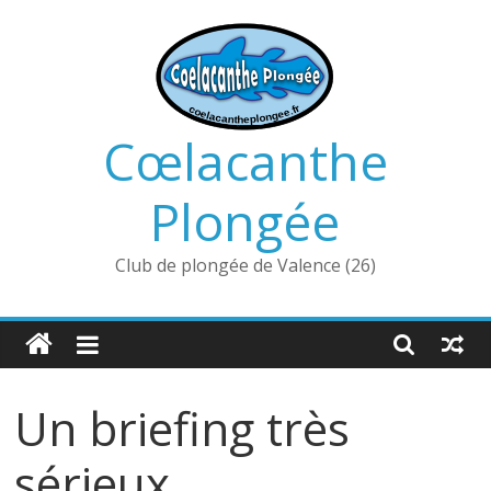
Passer
au
contenu
Cœlacanthe
Plongée
Club de plongée de Valence (26)
Un briefing très
sérieux