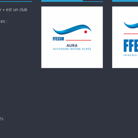
 » est un club
es :