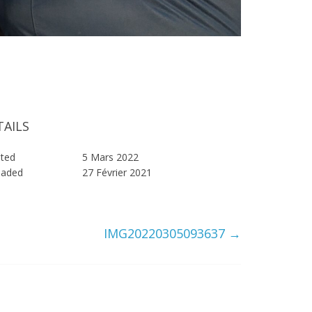
TAILS
ted
5 Mars 2022
oaded
27 Février 2021
IMG20220305093637
→