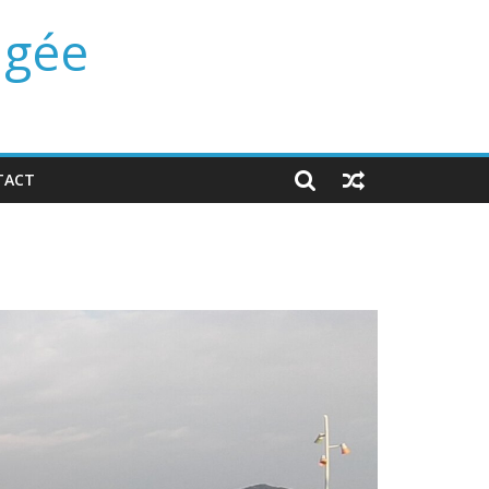
ngée
TACT