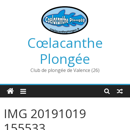
Passer
au
contenu
Cœlacanthe
Plongée
Club de plongée de Valence (26)
IMG 20191019
155533