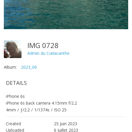
IMG 0728
Admin du Cœlacanthe
Album:
2023_06
DETAILS
iPhone 6s
iPhone 6s back camera 4.15mm f/2.2
4mm
/
ƒ/2.2
/
1/1374s
/
ISO 25
Created
25 Juin 2023
Uploaded
6 Juillet 2023