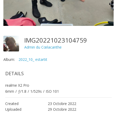
IMG20221023104759
Admin du Cœlacanthe
Album:
2022_10_ estartit
DETAILS
realme X2 Pro
6mm
/
ƒ/1.8
/
1/529s
/
ISO 101
Created
23 Octobre 2022
Uploaded
29 Octobre 2022