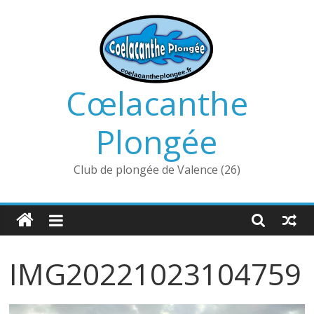
Passer
au
contenu
Cœlacanthe
Plongée
Club de plongée de Valence (26)
IMG20221023104759