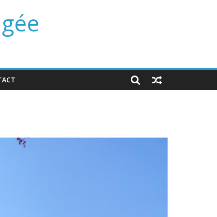
ngée
TACT