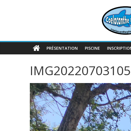
Passer
au
contenu
PRÉSENTATION
PISCINE
INSCRIPTIO
IMG20220703105