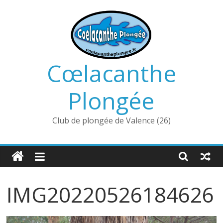
Passer
au
contenu
Cœlacanthe
Plongée
Club de plongée de Valence (26)
IMG20220526184626