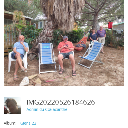
IMG20220526184626
Admin du Cœlacanthe
Album:
Giens 22