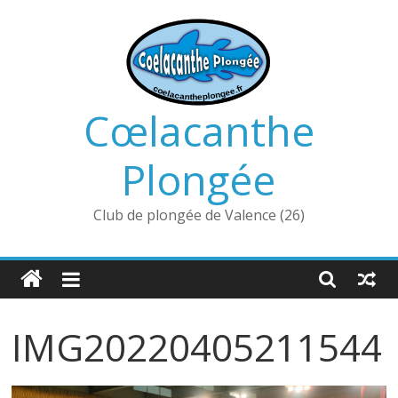
Passer
au
contenu
Cœlacanthe
Plongée
Club de plongée de Valence (26)
IMG20220405211544