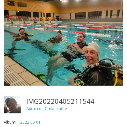
IMG20220405211544
Admin du Cœlacanthe
Album:
2022 05 01