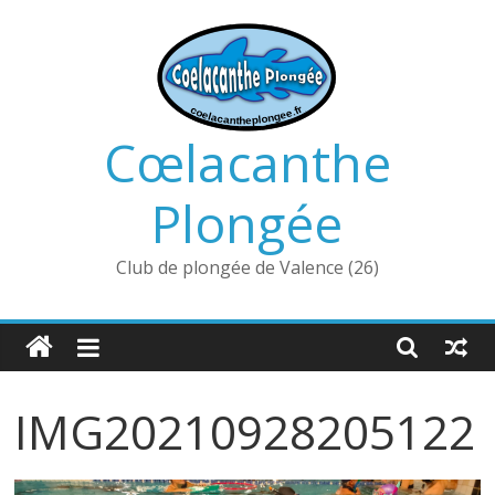
Passer
au
contenu
Cœlacanthe
Plongée
Club de plongée de Valence (26)
IMG20210928205122