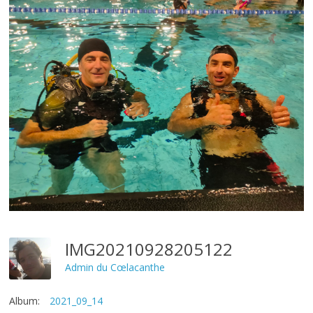
IMG20210928205122
Admin du Cœlacanthe
Album:
2021_09_14