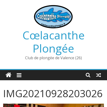
Passer
au
contenu
Cœlacanthe
Plongée
Club de plongée de Valence (26)
IMG20210928203026