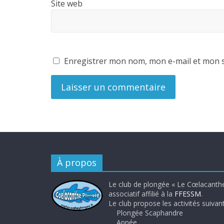
Site web
Enregistrer mon nom, mon e-mail et mon s
À propos
Le club de plongée « Le Cœlacanthe
associatif affilié à la
FFESSM
.
Le club propose les activités suivant
Plongée Scaphandre
Apnée