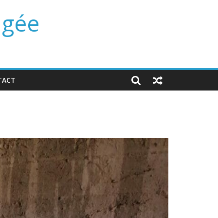
ngée
TACT